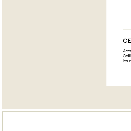
C
Acce
Cell
les 