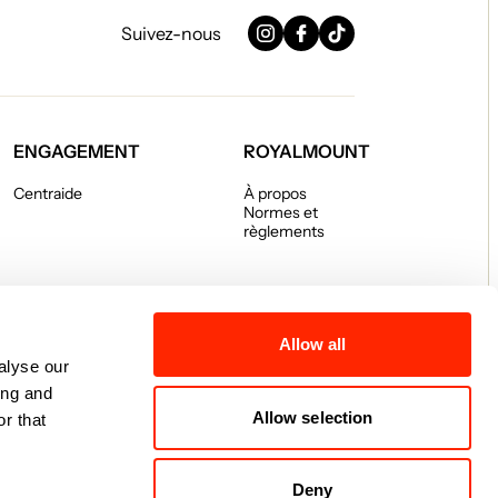
Suivez-nous
Instagram
Facebook
TikTok
ENGAGEMENT
ROYALMOUNT
Centraide
À propos
Normes et
règlements
Allow all
alyse our
ing and
Allow selection
r that
Deny