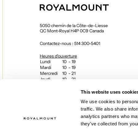
5050 chemin de la Côte-de-Liesse
QC Mont-Royal H4P 0C9 Canada
Contactez-nous : 514 300-5401
Heures d'ouverture
Lundi
10 - 19
Mardi
10 - 19
Mercredi
10 - 21
Jeudi
10 - 21
Vendredi
10 - 21
Samedi
10 - 21
This website uses cookie
Dimanche
10 - 19
We use cookies to personal
Heures d’ouverture des restaurants
traffic. We also share info
et du hall gourmand Le Fou Fou
analytics partners who may
L’expérience se poursuit jusqu’en soirée!
Les heures peuvent varier — contactez directement
they’ve collected from your
restaurant pour connaître les horaires.