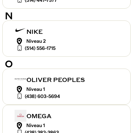
(514) 447-7377
N
NIKE
Niveau 2
(514) 556-1715
O
OLIVER PEOPLES
Niveau 1
(438) 603-5694
OMEGA
Niveau 1
(438) 382-3863