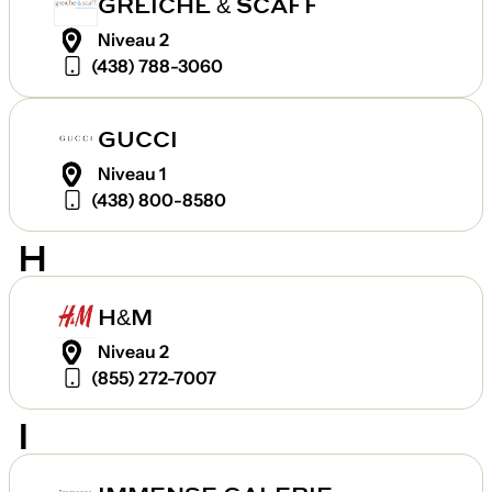
GREICHE & SCAFF
Niveau 2
(438) 788-3060
GUCCI
Niveau 1
(438) 800-8580
H
H&M
Niveau 2
(855) 272-7007
I