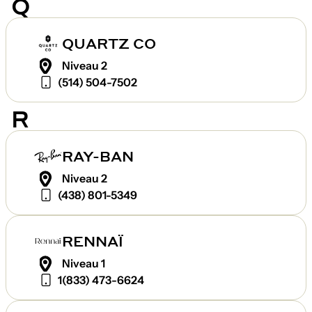
Q
QUARTZ CO
Niveau 2
(514) 504-7502
R
RAY-BAN
Niveau 2
(438) 801-5349
RENNAÏ
Niveau 1
1(833) 473-6624