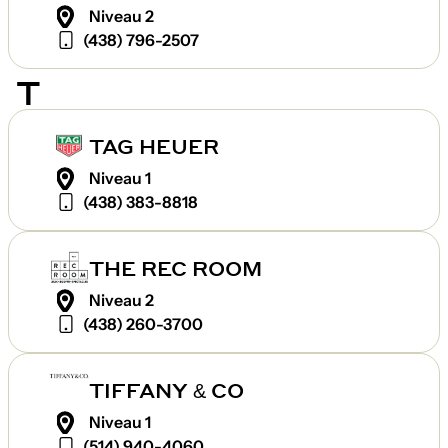
Niveau 2
(438) 796-2507
T
TAG HEUER
Niveau 1
(438) 383-8818
THE REC ROOM
Niveau 2
(438) 260-3700
TIFFANY & CO
Niveau 1
(514) 940-4060