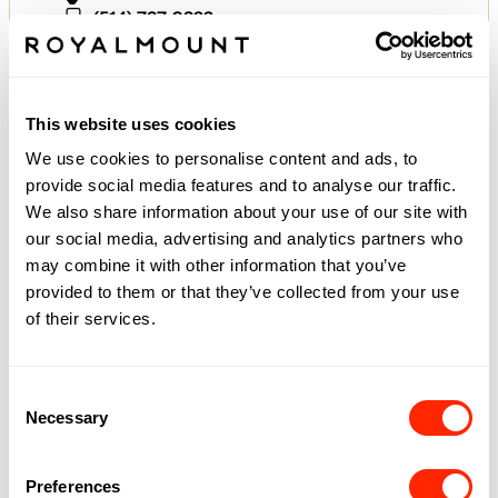
(514) 737-9322
JARDIN DE VILLE CHEZ
MUST SOCIÉTÉ
This website uses cookies
Niveau 1
We use cookies to personalise content and ads, to
(514) 342-8128
provide social media features and to analyse our traffic.
We also share information about your use of our site with
JEFF DE BRUGES
our social media, advertising and analytics partners who
may combine it with other information that you’ve
Niveau 2
provided to them or that they’ve collected from your use
(438) 375-6969
of their services.
JIMMY CHOO
Consent
Niveau 1
Necessary
Selection
(514) 375-8383
Preferences