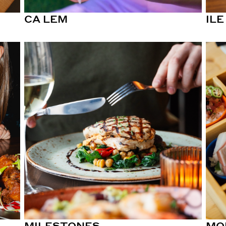
CA LEM
ILE
MILESTONES
MO