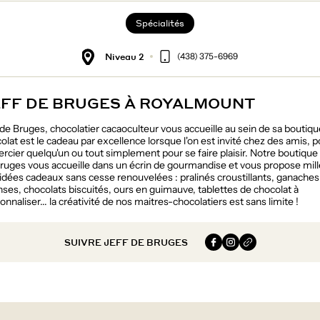
Spécialités
Niveau 2
(438) 375-6969
EFF DE BRUGES À ROYALMOUNT
 de Bruges, chocolatier cacaoculteur vous accueille au sein de sa boutiqu
olat est le cadeau par excellence lorsque l'on est invité chez des amis, p
rcier quelqu'un ou tout simplement pour se faire plaisir. Notre boutique 
ruges vous accueille dans un écrin de gourmandise et vous propose mill
idées cadeaux sans cesse renouvelées : pralinés croustillants, ganaches
nses, chocolats biscuités, ours en guimauve, tablettes de chocolat à
onnaliser... la créativité de nos maitres-chocolatiers est sans limite !
SUIVRE JEFF DE BRUGES
Facebook
Instagram
Website