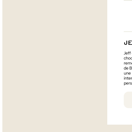
J
Jeff
choc
reme
de B
une 
inte
pers