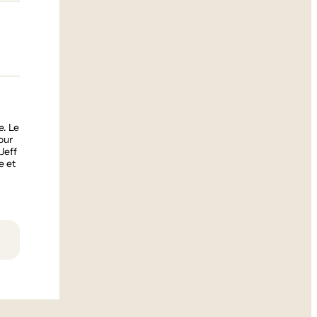
e. Le
our
Jeff
e et