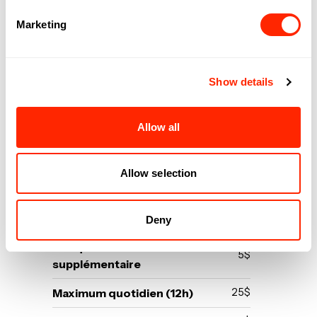
Marketing
Show details
TARIFS
STATIONNEMENT
Allow all
Allow selection
INTÉRIEUR ET EXTÉRIEUR
4 premières heures
Gratuites
Deny
Chaque heure
5$
supplémentaire
Maximum quotidien (12h)
25$