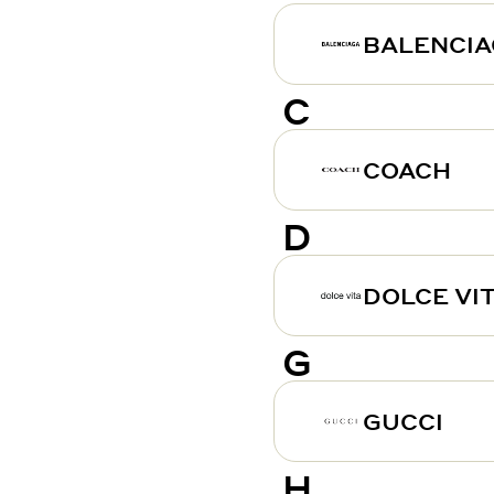
BALENCI
C
COACH
D
DOLCE VI
G
GUCCI
H