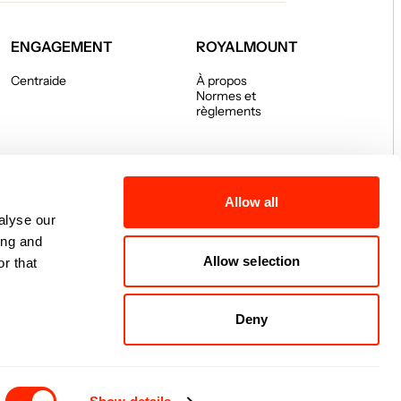
ENGAGEMENT
ROYALMOUNT
Centraide
À propos
Normes et
règlements
Allow all
alyse our
ing and
Allow selection
r that
Deny
témoins
© 2026 Royalmount