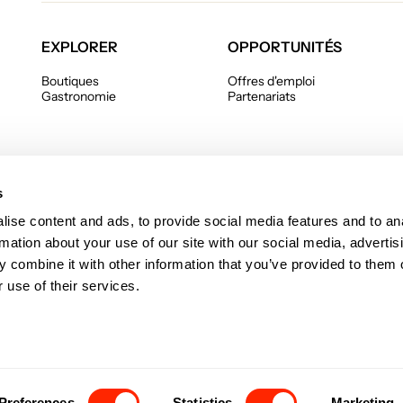
EXPLORER
OPPORTUNITÉS
Boutiques
Offres d'emploi
Gastronomie
Partenariats
s
ise content and ads, to provide social media features and to an
rmation about your use of our site with our social media, advertis
 combine it with other information that you’ve provided to them o
 le
 use of their services.
Politique de confidentialité
Politique en matière de fichiers 
Preferences
Statistics
Marketing