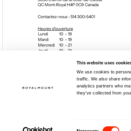
QC Mont-Royal H4P 0C9 Canada
Contactez-nous : 514 300-5401
Heures d'ouverture
Lundi
10 - 19
Mardi
10 - 19
Mercredi
10 - 21
Jeudi
10 - 21
Vendredi
10 - 21
Samedi
10 - 21
This website uses cookie
Dimanche
10 - 19
We use cookies to personal
Heures d’ouverture des restaurants
traffic. We also share info
et du hall gourmand Le Fou Fou
analytics partners who may
L’expérience se poursuit jusqu’en soirée!
Les heures peuvent varier — contactez directement
they’ve collected from your
restaurant pour connaître les horaires.
Consent
Necessary