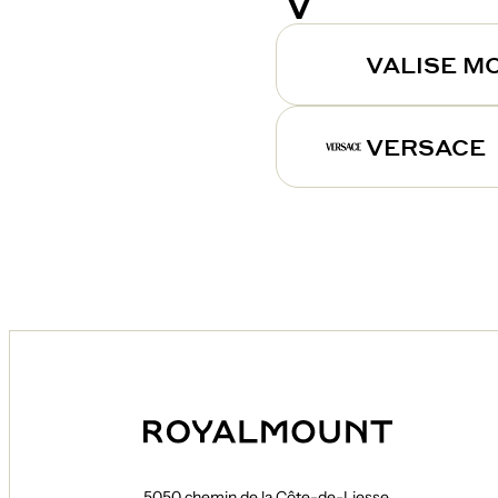
V
VALISE M
VERSACE
5050 chemin de la Côte-de-Liesse