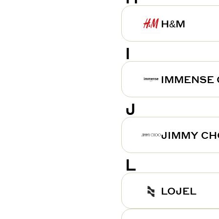
H&M
I
IMMENSE 
J
JIMMY C
L
LOJEL