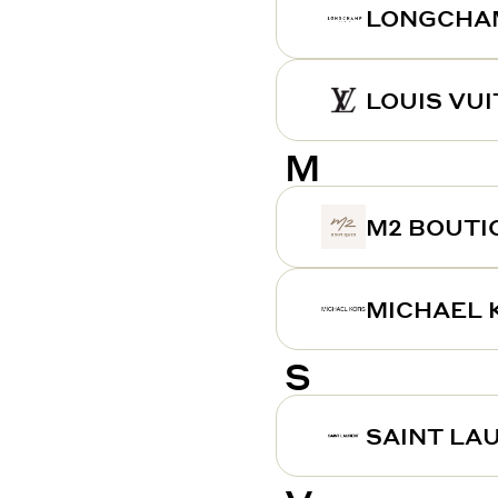
LONGCHA
LOUIS VU
M
M2 BOUTI
MICHAEL 
S
SAINT LA