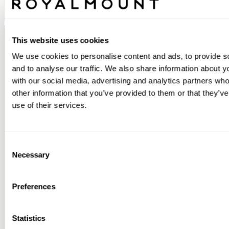
This website uses cookies
Suivez-nous
We use cookies to personalise content and ads, to provide s
Instagram
Facebook
TikTok
and to analyse our traffic. We also share information about yo
with our social media, advertising and analytics partners wh
other information that you’ve provided to them or that they’v
use of their services.
EXPLORER
OPPORTUNITÉS
Boutiques
Offres d'emploi
Gastronomie
Partenariats
Consent
ENGAGEMENT
ROYALMOUNT
Necessary
Selection
Centraide
À propos
Normes et
règlements
Preferences
Statistics