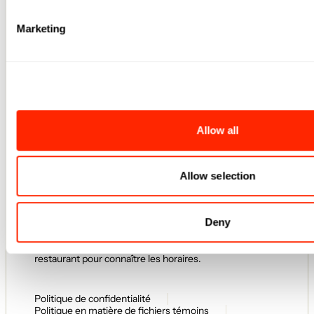
5050 chemin de la Côte-de-Liesse
Marketing
QC Mont-Royal H4P 0C9 Canada
Contactez-nous : 514 300-5401
Heures d'ouverture
Lundi
10 - 19
Mardi
10 - 19
Allow all
Mercredi
10 - 21
Jeudi
10 - 21
Vendredi
10 - 21
Samedi
10 - 21
Allow selection
Dimanche
10 - 19
Heures d’ouverture des restaurants
Deny
et du hall gourmand Le Fou Fou
L’expérience se poursuit jusqu’en soirée!
Les heures peuvent varier — contactez directement le
restaurant pour connaître les horaires.
Politique de confidentialité
Politique en matière de fichiers témoins