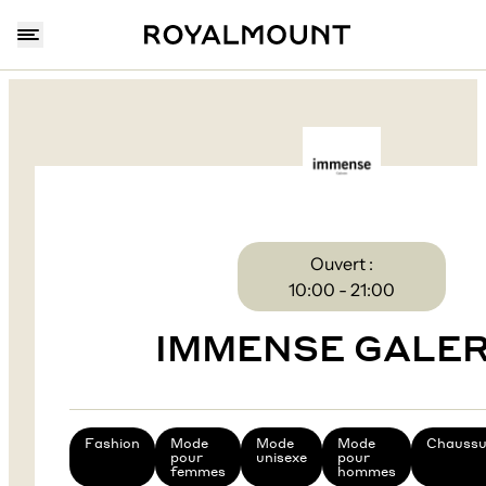
Ouvert :
10:00 - 21:00
IMMENSE GALER
Fashion
Mode
Mode
Mode
Chaussu
pour
unisexe
pour
femmes
hommes