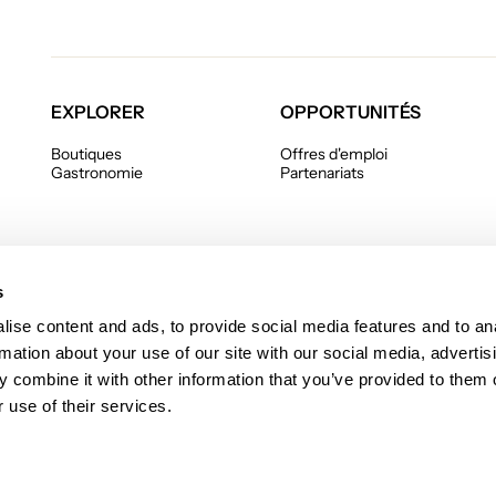
EXPLORER
OPPORTUNITÉS
Boutiques
Offres d'emploi
Gastronomie
Partenariats
s
ise content and ads, to provide social media features and to an
rmation about your use of our site with our social media, advertis
 combine it with other information that you’ve provided to them o
 le
 use of their services.
Politique de confidentialité
Politique en matière de fichiers 