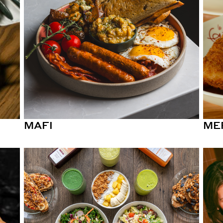
MAFI
ME