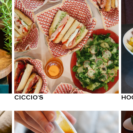
CICCIO'S
HO