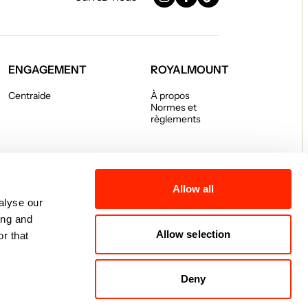
Instagram
Facebook
TikTok
ENGAGEMENT
ROYALMOUNT
Centraide
À propos
Normes et
règlements
Allow all
alyse our
ing and
Allow selection
r that
Deny
témoins
© 2026 Royalmount