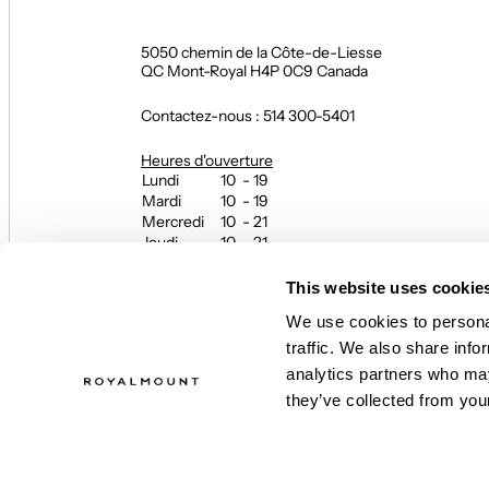
5050 chemin de la Côte-de-Liesse
QC Mont-Royal H4P 0C9 Canada
Contactez-nous : 514 300-5401
Heures d'ouverture
Lundi
10 - 19
Mardi
10 - 19
Mercredi
10 - 21
Jeudi
10 - 21
Vendredi
10 - 21
Samedi
10 - 21
This website uses cookie
Dimanche
10 - 19
We use cookies to personal
Heures d’ouverture des restaurants
traffic. We also share info
et du hall gourmand Le Fou Fou
analytics partners who may
L’expérience se poursuit jusqu’en soirée!
Les heures peuvent varier — contactez directement
they’ve collected from your
restaurant pour connaître les horaires.