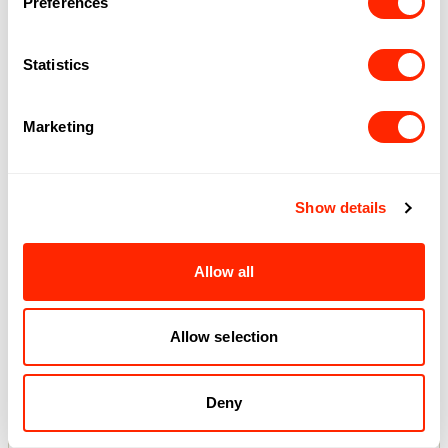
Preferences
Suivez-nous
Statistics
Instagram
Facebook
TikTok
Marketing
EXPLORER
OPPORTUNITÉS
Boutiques
Offres d'emploi
Show details
Gastronomie
Partenariats
ENGAGEMENT
ROYALMOUNT
Allow all
Centraide
À propos
Normes et
règlements
Allow selection
Deny
5050 chemin de la Côte-de-Liesse