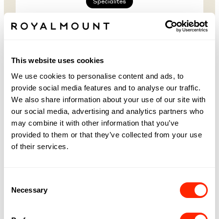
Spécialités
Niveau 2
(514) 731-7676
SUGAR DADDY SUGAR
This website uses cookies
FLUFF À ROYALMOUNT
We use cookies to personalise content and ads, to
Découvrez l'univers gourmand de Sugar Daddy's,
provide social media features and to analyse our traffic.
votre destination préférée pour les bonbons,
We also share information about your use of our site with
boissons et snacks exotiques au Québec.
our social media, advertising and analytics partners who
may combine it with other information that you’ve
SUIVRE SUGAR DADDY SUGAR FLUFF
provided to them or that they’ve collected from your use
of their services.
Facebook
Instagram
TikTok
Website
Consent
Necessary
Selection