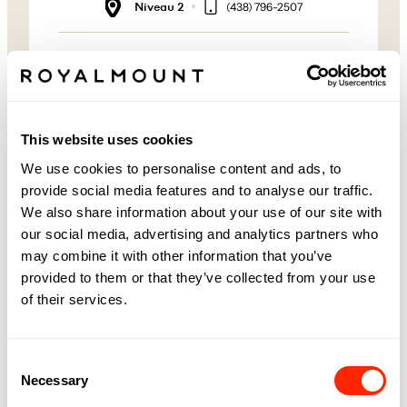
Niveau 2
(438) 796-2507
SWAROVSKI À
ROYALMOUNT
Swarovski crée de magnifiques produits à base de
cristaux d'une qualité et d'un savoir-faire
This website uses cookies
irréprochables qui apportent de la joie et célèbrent
l'individualité. Fondée en 1895 en Autriche, la
We use cookies to personalise content and ads, to
société conçoit, fabrique et commercialise les
provide social media features and to analyse our traffic.
meilleurs cristaux, pierres précieuses, diamants
We also share information about your use of our site with
créés par Swarovski et zircone, bijoux et
accessoires au monde, ainsi que des objets et des
our social media, advertising and analytics partners who
accessoires pour la maison.
may combine it with other information that you’ve
provided to them or that they’ve collected from your use
SUIVRE SWAROVSKI
of their services.
Facebook
Instagram
X
TikTok
Website
Consent
Necessary
Selection