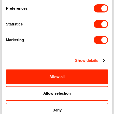
Preferences
Statistics
Suivez-nous
Instagram
Facebook
TikTok
Marketing
EXPLORER
OPPORTUNITÉS
Show details
Boutiques
Offres d'emploi
Gastronomie
Partenariats
ENGAGEMENT
ROYALMOUNT
Allow all
Centraide
À propos
Normes et
Allow selection
règlements
Deny