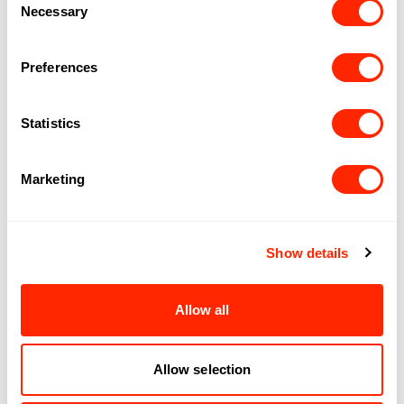
Facebook
Instagram
Website
Necessary
Selection
Preferences
Statistics
Marketing
Suivez-nous
Instagram
Facebook
TikTok
Show details
EXPLORER
OPPORTUNITÉS
Allow all
Boutiques
Offres d'emploi
Gastronomie
Partenariats
ENGAGEMENT
ROYALMOUNT
Allow selection
Centraide
À propos
Normes et