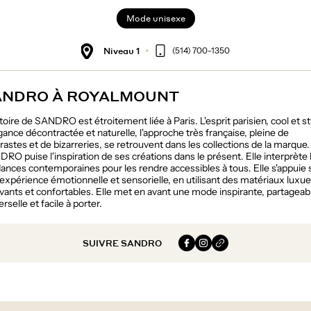
Mode unisexe
Niveau 1
(514) 700-1350
ANDRO À ROYALMOUNT
stoire de SANDRO est étroitement liée à Paris. L'esprit parisien, cool et st
égance décontractée et naturelle, l'approche très française, pleine de
rastes et de bizarreries, se retrouvent dans les collections de la marque.
RO puise l'inspiration de ses créations dans le présent. Elle interprète 
ances contemporaines pour les rendre accessibles à tous. Elle s'appuie 
expérience émotionnelle et sensorielle, en utilisant des matériaux luxu
vants et confortables. Elle met en avant une mode inspirante, partageab
erselle et facile à porter.
SUIVRE SANDRO
Facebook
Instagram
Website