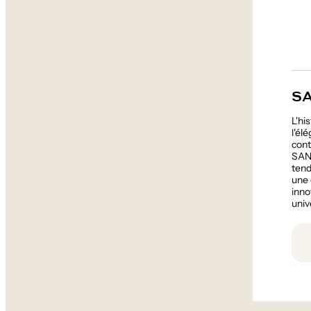
S
L'hi
l'él
cont
SAND
tend
une 
inno
univ