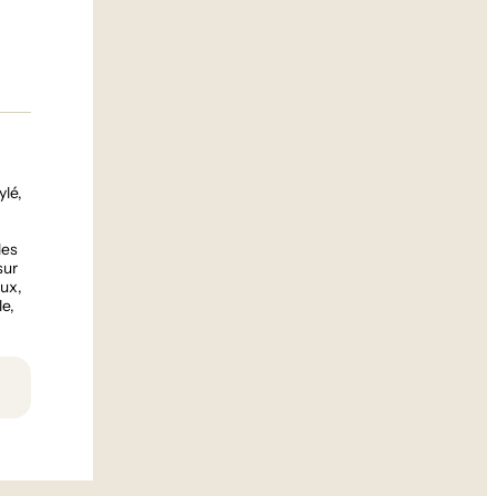
ylé,
les
sur
eux,
le,