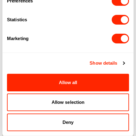
Preferences
Suivez-nous
Statistics
Instagram
Facebook
TikTok
Marketing
EXPLORER
OPPORTUNITÉS
Boutiques
Offres d'emploi
Show details
Gastronomie
Partenariats
ENGAGEMENT
ROYALMOUNT
Allow all
Centraide
À propos
Normes et
règlements
Allow selection
Deny
5050 chemin de la Côte-de-Liesse