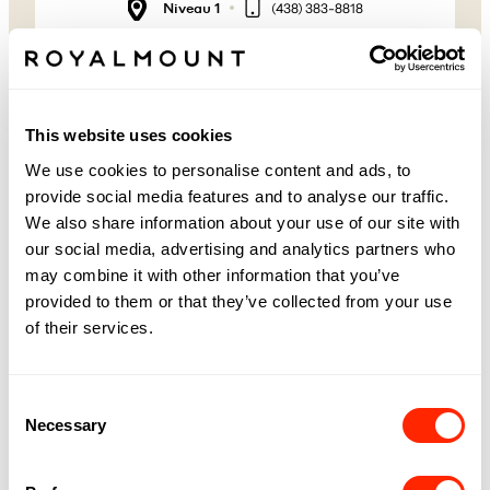
Niveau 1
(438) 383-8818
TAG HEUER À ROYALMOUNT
TAG Heuer est le champion du chronométrage de
This website uses cookies
précision depuis 1860, avec une réputation de
montres qui excellent dans les efforts sportifs les
We use cookies to personalise content and ads, to
plus rigoureux. Légendaire pour ses
chronographes révolutionnaires et son rôle dans
provide social media features and to analyse our traffic.
l'histoire du sport automobile, TAG Heuer est
We also share information about your use of our site with
reconnu dans le monde entier pour avoir repoussé
les limites de l'innovation technique, de la précision
our social media, advertising and analytics partners who
suisse et du luxe à la mode, gagnant ainsi la loyauté
may combine it with other information that you’ve
des pilotes de course professionnels, des
provided to them or that they’ve collected from your use
célébrités d'Hollywood et des athlètes du
Panthéon.
of their services.
Consent
Necessary
Selection