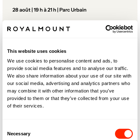
28 août | 19 h à 21 h | Parc Urbain
De 19h à 21h, vivez l’expérience SUNRISE dans une
ambiance nocturne mêlant mouvement, musique
et wellness.
Au programme :
This website uses cookies
• Session de Pilates SUNRISE
We use cookies to personalise content and ads, to
• DJ set
provide social media features and to analyse our traffic.
• Mocktails
We also share information about your use of our site with
• Stand de luminothérapie
our social media, advertising and analytics partners who
• Tatouages temporaires
may combine it with other information that you’ve
• Surprises & activations sur place
provided to them or that they’ve collected from your use
Une soirée pensée pour bouger, se retrouver et
of their services.
profiter d’un moment unique sous les lumières du
Royalmount.
Consent
Inscription requise — places limitées.
Necessary
Selection